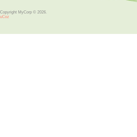
Copyright MyCorp © 2026
.
uCoz