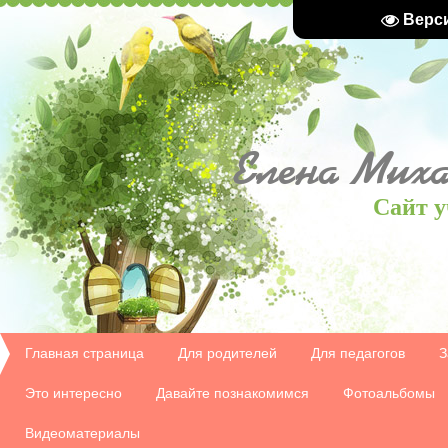
Верс
Елена
Миха
Сайт у
Главная страница
Для родителей
Для педагогов
З
Это интересно
Давайте познакомимся
Фотоальбомы
Видеоматериалы