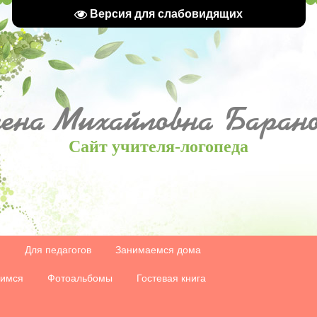
Версия для слабовидящих
ена
Михайловна Барано
Сайт учителя-логопеда
й
Для педагогов
Занимаемся дома
мимся
Фотоальбомы
Гостевая книга