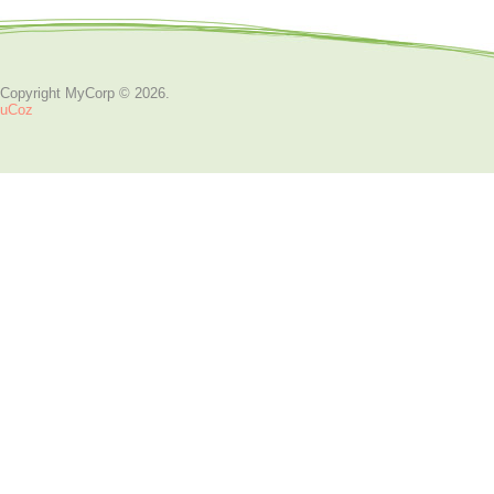
Copyright MyCorp © 2026
.
uCoz