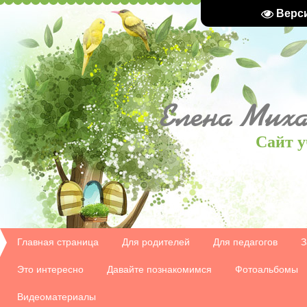
Верс
Елена
Миха
Сайт у
Главная страница
Для родителей
Для педагогов
З
Это интересно
Давайте познакомимся
Фотоальбомы
Видеоматериалы