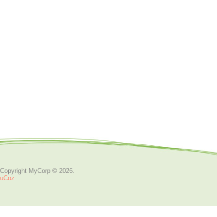
Copyright MyCorp © 2026
.
uCoz