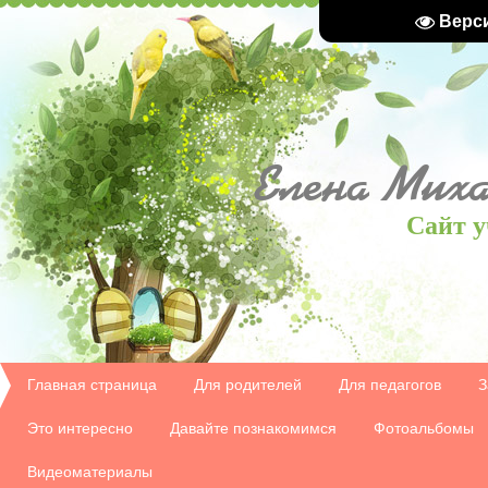
Верс
Елена
Миха
Сайт у
Главная страница
Для родителей
Для педагогов
З
Это интересно
Давайте познакомимся
Фотоальбомы
Видеоматериалы