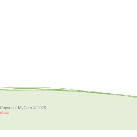
Copyright MyCorp © 2026
.
uCoz