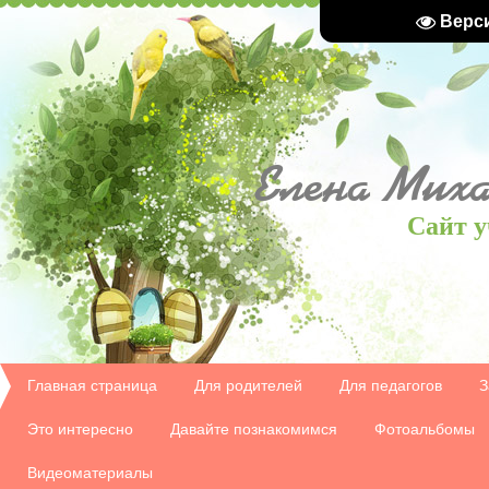
Верс
Елена
Миха
Сайт у
Главная страница
Для родителей
Для педагогов
З
Это интересно
Давайте познакомимся
Фотоальбомы
Видеоматериалы