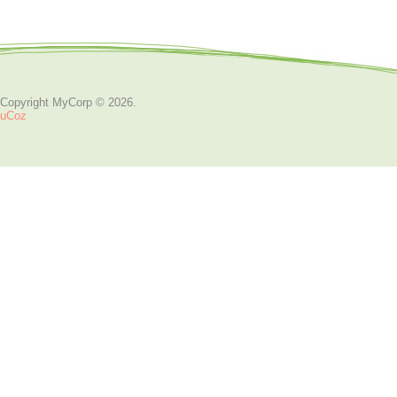
Copyright MyCorp © 2026
.
uCoz