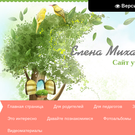
Верс
Елена
Миха
Сайт у
Главная страница
Для родителей
Для педагогов
З
Это интересно
Давайте познакомимся
Фотоальбомы
Видеоматериалы