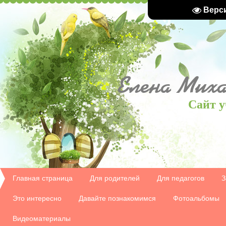
Верс
Елена
Миха
Сайт у
Главная страница
Для родителей
Для педагогов
З
Это интересно
Давайте познакомимся
Фотоальбомы
Видеоматериалы