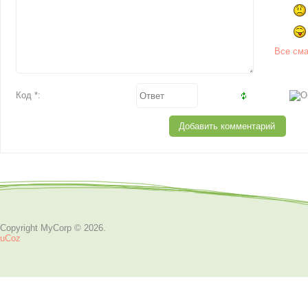
Все см
Код *:
Copyright MyCorp © 2026
.
uCoz